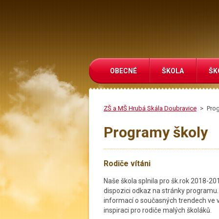
OBECNÉ
ŠKOLA
ŠK
ZŠ a MŠ Hrubá Skála Doubravice
>
Pro
Programy školy
Rodiče vítáni
Naše škola splnila pro šk.rok 2018-2
dispozici odkaz na stránky programu
informací o současných trendech ve vz
inspiraci pro rodiče malých školáků.