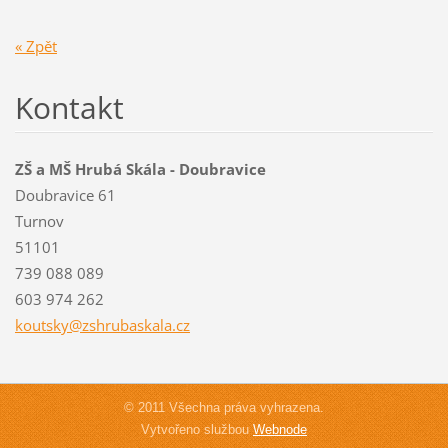
« Zpět
Kontakt
ZŠ a MŠ Hrubá Skála - Doubravice
Doubravice 61
Turnov
51101
739 088 089
603 974 262
koutsky@
zshrubas
kala.cz
© 2011 Všechna práva vyhrazena.
Vytvořeno službou
Webnode