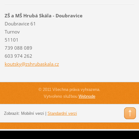
ZŠ a MŠ Hrubá Skála - Doubravice
Doubravice 61
Turnov
51101
739 088 089
603 974 262
koutsky@
zshrubas
kala.cz
© 2011 Všechna práva vyhrazena.
Vytvořeno službou
Webnode
Zobrazit:
Mobilní verzi
|
Standardní verzi