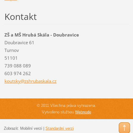
Kontakt
ZŠ a MŠ Hrubá Skála - Doubravice
Doubravice 61
Turnov
51101
739 088 089
603 974 262
koutsky@
zshrubas
kala.cz
© 2011 Všechna práva vyhrazena.
Vytvořeno službou
Webnode
Zobrazit:
Mobilní verzi
|
Standardní verzi